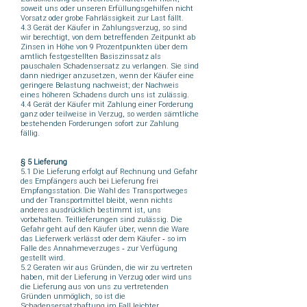
soweit uns oder unseren Erfüllungsgehilfen nicht
Vorsatz oder grobe Fahrlässigkeit zur Last fällt.
4.3 Gerät der Käufer in Zahlungsverzug, so sind
wir berechtigt, von dem betreffenden Zeitpunkt ab
Zinsen in Höhe von 9 Prozentpunkten über dem
amtlich festgestellten Basiszinssatz als
pauschalen Schadensersatz zu verlangen. Sie sind
dann niedriger anzusetzen, wenn der Käufer eine
geringere Belastung nachweist; der Nachweis
eines höheren Schadens durch uns ist zulässig.
4.4 Gerät der Käufer mit Zahlung einer Forderung
ganz oder teilweise in Verzug, so werden sämtliche
bestehenden Forderungen sofort zur Zahlung
fällig.
§ 5 Lieferung
5.1 Die Lieferung erfolgt auf Rechnung und Gefahr
des Empfängers auch bei Lieferung frei
Empfangsstation. Die Wahl des Transportweges
und der Transportmittel bleibt, wenn nichts
anderes ausdrücklich bestimmt ist, uns
vorbehalten. Teillieferungen sind zulässig. Die
Gefahr geht auf den Käufer über, wenn die Ware
das Lieferwerk verlässt oder dem Käufer ‑ so im
Falle des Annahmeverzuges ‑ zur Verfügung
gestellt wird.
5.2 Geraten wir aus Gründen, die wir zu vertreten
haben, mit der Lieferung in Verzug oder wird uns
die Lieferung aus von uns zu vertretenden
Gründen unmöglich, so ist die
Schadensersatzhaftung im Fall leichter