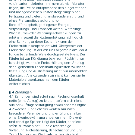
vereinbartem Liefertermin mehr als vier Monaten
liegen, die Preise entsprechend den eingetretenen
und nachgewiesenen Kostensteigerungen der
Fertigung und Lieferung, insbesondere aufgrund
eines Preisanstiegs aufgrund von
Rohstoffknappheit, gestiegener Energie-,
Verpackungs- und Transportkosten, Witterungs-,
Wachstums- oder Währungsschwankungen zu
erhöhen, soweit die Kostenerhöhung nicht durch
eine Senkung anderer Kostenfaktoren der
Preisstruktur kompensiert wird. Obergrenze der
Preiserhöhung ist der von uns allgemein am Markt
für die betreffende Ware durchgesetzte Preis. Der
Käufer ist zur Kündigung bzw. zum Rücktritt nur
berechtigt, wenn die Preiserhöhung dem Anstieg
der allgemeinen Lebenshaltungskosten zwischen
Bestellung und Auslieferung nicht nur unerheblich
übersteigt. Analog werden wir nicht kompensierte
Materialpreissenkungen an den Käufer
weiterreichen.
§ 4 Zahlungen
4.1 Zahlungen sind sofort nach Rechnungserhalt
netto (ohne Abzug) zu leisten, sofern sich nicht
aus der Auftragsbestätigung etwas anderes ergibt.
4.2 Wechsel und Schecks werden nur nach
besonderer Vereinbarung und erfüllungshalber
ohne Skontogewährung angenommen. Diskont-
und sonstige Spesen trägt der Käufer, der diese
sofort zu zahlen hat. Für die rechtzeitige
Vorlegung, Protestierung, Benachrichtigung und
Zurückleitung des Wechsels haften wir nicht,