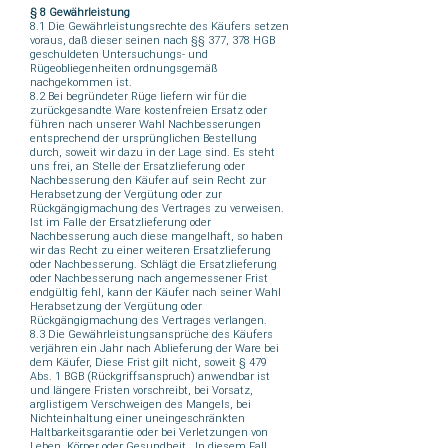
§ 8 Gewährleistung
8.1 Die Gewährleistungsrechte des Käufers setzen
voraus, daß dieser seinen nach §§ 377, 378 HGB
geschuldeten Untersuchungs- und
Rügeobliegenheiten ordnungsgemäß
nachgekommen ist.
8.2 Bei begründeter Rüge liefern wir für die
zurückgesandte Ware kostenfreien Ersatz oder
führen nach unserer Wahl Nachbesserungen
entsprechend der ursprünglichen Bestellung
durch, soweit wir dazu in der Lage sind. Es steht
uns frei, an Stelle der Ersatzlieferung oder
Nachbesserung den Käufer auf sein Recht zur
Herabsetzung der Vergütung oder zur
Rückgängigmachung des Vertrages zu verweisen.
Ist im Falle der Ersatzlieferung oder
Nachbesserung auch diese mangelhaft, so haben
wir das Recht zu einer weiteren Ersatzlieferung
oder Nachbesserung. Schlägt die Ersatzlieferung
oder Nachbesserung nach angemessener Frist
endgültig fehl, kann der Käufer nach seiner Wahl
Herabsetzung der Vergütung oder
Rückgängigmachung des Vertrages verlangen.
8.3 Die Gewährleistungsansprüche des Käufers
verjähren ein Jahr nach Ablieferung der Ware bei
dem Käufer, Diese Frist gilt nicht, soweit § 479
Abs. 1 BGB (Rückgriffsanspruch) anwendbar ist
und längere Fristen vorschreibt, bei Vorsatz,
arglistigem Verschweigen des Mangels, bei
Nichtein­haltung einer uneingeschränkten
Haltbarkeitsgarantie oder bei Verletzungen von
Leben, Körper oder Gesundheit. In diesem Fall