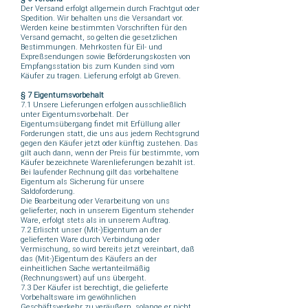
Der Versand erfolgt allgemein durch Frachtgut oder
Spedition. Wir behalten uns die Versandart vor.
Werden keine bestimmten Vorschriften für den
Versand gemacht, so gelten die gesetzlichen
Bestimmungen. Mehrkosten für Eil- und
Expreßsendungen sowie Beförderungskosten von
Empfangsstation bis zum Kunden sind vom
Käufer zu tragen. Lieferung erfolgt ab Greven.
§ 7 Eigentumsvorbehalt
7.1 Unsere Lieferungen erfolgen ausschließlich
unter Eigentumsvorbehalt. Der
Eigentumsübergang findet mit Erfüllung aller
Forderungen statt, die uns aus jedem Rechtsgrund
gegen den Käufer jetzt oder künftig zustehen. Das
gilt auch dann, wenn der Preis für bestimmte, vom
Käufer bezeichnete Warenlieferungen bezahlt ist.
Bei laufender Rechnung gilt das vorbehaltene
Eigentum als Sicherung für unsere
Saldoforderung.
Die Bearbeitung oder Verarbeitung von uns
gelieferter, noch in unserem Eigentum stehender
Ware, erfolgt stets als in unserem Auftrag.
7.2 Erlischt unser (Mit-)Eigentum an der
gelieferten Ware durch Verbindung oder
Vermischung, so wird bereits jetzt vereinbart, daß
das (Mit-)Eigentum des Käufers an der
einheitlichen Sache wertanteilmäßig
(Rechnungswert) auf uns übergeht.
7.3 Der Käufer ist berechtigt, die gelieferte
Vorbehaltsware im gewöhnlichen
Geschäftsverkehr zu veräußern, solange er nicht