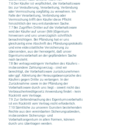
7.6 Der Käufer ist verpflichtet, die Vorbehaltsware
bis zur Veräußerung, Verarbeitung, Verbindung
oder Vermischung sorgfältig zu verwahren. Im
Falle der Verarbeitung, Verbindung oder
Vermischung trifft den Käufer diese Pflicht
hinsichtlich der neu entstandenen Sache.
7.7 Bei Zugriffen Dritter auf die Vorbehaltsware
wird der Käufer auf unser (Mit-)Eigentum
hinweisen und uns unverzüglich schriftlich
benachrichtigen. Bei Pfändung hat er uns
gleichzeitig eine Abschrift des Pfändungsprotokolls
und eine eidesstattliche Versicherung zu
übersenden, aus der hervorgeht, daß unser
Eigentumsvorbehalt an der gepfändeten Sache
noch besteht.
7.8 Bei vertragswidrigem Verhalten des Käufers ‑
insbesondere Zahlungsverzug ‑ sind wir
berechtigt, die Vorbehaltsware zurückzunehmen
oder ggf. Abtretung der Herausgabeansprüche des
Käufers gegen Dritte zu verlangen. In der
Zurücknahme sowie in der Pfändung der
Vorbehaltsware durch uns liegt ‑ soweit nicht das
Verbraucherkreditgesetz Anwendung findet ‑ kein
Rücktritt vom Vertrage.
7.9 Zur Geltendmachung des Eigentumsvorbehalts
ist ein Rücktritt vom Vertrag nicht erforderlich.
7.10 Sämtliche zu unseren Gunsten bestehenden
Rechte aus den vereinbarten Sicherungsabreden,
insbesondere Sicherungs- und
Vorbehaltseigentum in allen Formen, können
durch uns übertragen werden.