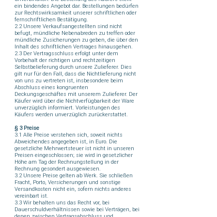
ein bindendes Angebot dar. Bestellungen bedürfen
zur Rechtswirksamkeit unserer schriftlichen oder
fernschriftlichen Bestätigung.
2.2 Unsere Verkaufsangestellten sind nicht
befugt, mündliche Nebenabreden zu treffen oder
mündliche Zusicherungen zu geben, die über den
Inhalt des schriftlichen Vertrages hinausgehen.
2.3 Der Vertragsschluss erfolgt unter dem
Vorbehalt der richtigen und rechtzeitigen
Selbstbelieferung durch unsere Zulieferer. Dies
gilt nur für den Fall, dass die Nichtlieferung nicht
von uns zu vertreten ist, insbesondere beim
Abschluss eines kongruenten
Deckungsgeschäftes mit unserem Zulieferer. Der
Käufer wird über die Nichtverfügbarkeit der Ware
unverzüglich informiert. Vorleistungen des
Käufers werden unverzüglich zurückerstattet.
§ 3 Preise
3.1 Alle Preise verstehen sich, soweit nichts
Abweichendes angegeben ist, in Euro. Die
gesetzliche Mehrwertsteuer ist nicht in unseren
Preisen eingeschlossen; sie wird in gesetzlicher
Höhe am Tag der Rechnungstellung in der
Rechnung gesondert ausgewiesen.
3.2 Unsere Preise gelten ab Werk. Sie schließen
Fracht, Porto, Versicherungen und sonstige
Versandkosten nicht ein, sofern nichts anderes
vereinbart ist.
3.3 Wir behalten uns das Recht vor, bei
Dauerschuldverhältnissen sowie bei Verträgen, bei
denen zwischen Vertragsabschluss und