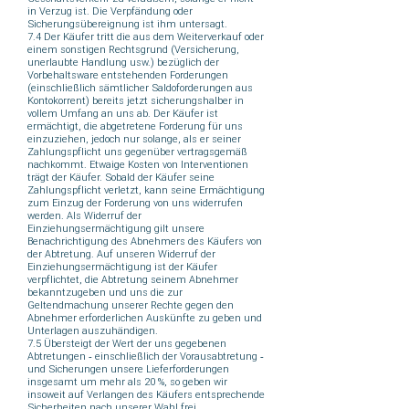
in Verzug ist. Die Verpfändung oder
Sicherungsübereignung ist ihm untersagt.
7.4 Der Käufer tritt die aus dem Weiterverkauf oder
einem sonstigen Rechtsgrund (Versicherung,
unerlaubte Handlung usw.) bezüglich der
Vorbehaltsware entstehenden Forderungen
(einschließlich sämtlicher Saldoforderungen aus
Kontokorrent) bereits jetzt sicherungshalber in
vollem Umfang an uns ab. Der Käufer ist
ermächtigt, die abgetretene Forderung für uns
einzuziehen, jedoch nur solange, als er seiner
Zahlungspflicht uns gegenüber vertragsgemäß
nachkommt. Etwaige Kosten von Interventionen
trägt der Käufer. Sobald der Käufer seine
Zahlungspflicht verletzt, kann seine Ermächtigung
zum Einzug der Forderung von uns widerrufen
werden. Als Widerruf der
Einziehungsermächtigung gilt unsere
Benachrichtigung des Abnehmers des Käufers von
der Abtretung. Auf unseren Widerruf der
Einziehungsermächtigung ist der Käufer
verpflichtet, die Abtretung seinem Abnehmer
bekanntzugeben und uns die zur
Geltendmachung unserer Rechte gegen den
Abnehmer erforderlichen Auskünfte zu geben und
Unterlagen auszuhändigen.
7.5 Übersteigt der Wert der uns gegebenen
Abtretungen ‑ einschließlich der Vorausabtretung ‑
und Sicherungen unsere Lieferforderungen
insgesamt um mehr als 20 %, so geben wir
insoweit auf Verlangen des Käufers entsprechende
Sicherheiten nach unserer Wahl frei.