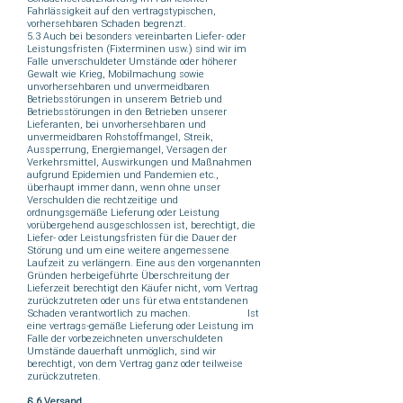
Fahrlässigkeit auf den vertragstypischen,
vorhersehbaren Schaden begrenzt.
5.3 Auch bei besonders vereinbarten Liefer- oder
Leistungsfristen (Fixterminen usw.) sind wir im
Falle unverschuldeter Umstände oder höherer
Gewalt wie Krieg, Mobilmachung sowie
unvorhersehbaren und unvermeidbaren
Betriebsstörungen in unserem Betrieb und
Betriebsstörungen in den Betrieben unserer
Lieferanten, bei unvorhersehbaren und
unvermeidbaren Rohstoffmangel, Streik,
Aussperrung, Energiemangel, Versagen der
Verkehrsmittel, Auswirkungen und Maßnahmen
aufgrund Epidemien und Pandemien etc.,
überhaupt immer dann, wenn ohne unser
Verschulden die rechtzeitige und
ordnungsgemäße Lieferung oder Leistung
vorübergehend ausgeschlossen ist, berechtigt, die
Liefer- oder Leistungsfristen für die Dauer der
Störung und um eine weitere angemessene
Laufzeit zu verlängern. Eine aus den vorgenannten
Gründen herbeigeführte Überschreitung der
Lieferzeit berechtigt den Käufer nicht, vom Vertrag
zurückzutreten oder uns für etwa entstandenen
Schaden verantwortlich zu machen. Ist
eine vertrags-gemäße Lieferung oder Leistung im
Falle der vorbezeichneten unverschuldeten
Umstände dauerhaft unmöglich, sind wir
berechtigt, von dem Vertrag ganz oder teilweise
zurückzutreten.
§ 6 Versand