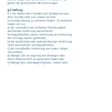
gelten die gesetzlichen Bestimmungen.
§ 9 Haftung
9.1 Wir haften dem Kunden auf Schadensersatz
dem Grunde nach nur, soweit wir eine
Leistungsstörung zu vertreten haben. Zu vertreten
haben wir nur,
a) die zumindest auf einfacher Fahrlässigkeit
beruhende Verletzung wesentlicher
Vertragspflichten, deren Verletzung die Erreichung
des Vertragszwecks gefährdet,
b) die vorsätzliche oder grob fahrlässige Verletzung
nicht wesentlicher Vertragspflichten,
c) die schuldhafte Verletzung von Leben, Körper,
Gesundheit,
d) Mängel, die wir arglistig verschwiegen oder
deren Abwesenheit wir garantiert haben oder
e) Mängel des Liefergegenstandes, soweit nach
Produkthaftungsgesetz für Personen- oder
Sachschäden an privat genutzten Gegenständen
gehaftet wird.
9.2 Soweit kein grobes Verschulden der
Geschäftsführung oder leitender Angestellter
vorliegt, ist die Verpflichtung zum Schadensersatz
in Fällen nach § 9 Abs.1a)-b) auf den
vertragstypischen und vorhersehbaren Schaden
begrenzt.
9.3 Eine weitergehende Haftung ist ohne Rücksicht
auf die Rechtsnatur des geltend gemachten
Anspruchs ausgeschlossen, dies gilt insbesondere
auch für deliktische Ansprüche oder Ansprüche
auf Ersatz vergeblicher Aufwendungen statt der